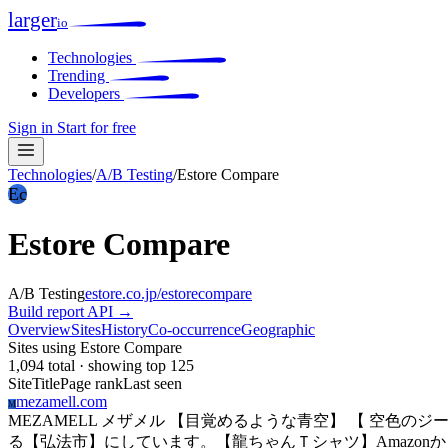
larger
io
Technologies
Trending
Developers
Sign in
Start for free
Technologies
/
A/B Testing
/
Estore Compare
Ec
Estore Compare
A/B Testing
estore.co.jp/estorecompare
Build report
API →
Overview
Sites
History
Co-occurrence
Geographic
Sites using Estore Compare
1,094 total · showing top 125
Site
Title
Page rank
Last seen
mezamell.com
M
MEZAMELL メザメル 【目覚めるような青空】 【 空
る【弘法市】にしています。【龍ちゃんＴシャツ】Amazon