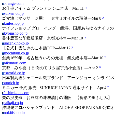
bl-ange.com
B
お仕事アイテム ブランアンジェ本店
—
Mar 11
zuiken-oil.jp
Z
ゴマ油（マッサージ用） セサミオイルの瑞健
—
Mar 8
knifeshop.jp
K
ナイフショップ グローイング！|世界、国産あらゆるナイフ
kyoinsho.co.jp
K
書体豊富な印鑑通販店・京都光林堂
—
Mar 10
unzenkinoko.jp
U
【公式】雲仙きのこ本舗TOP
—
Mar 12
mochibun.co.jp
M
創業1659年 名古屋ういろの元祖 餅文総本店
—
Mar 10
nikumori.com
N
京都 みや喜（旧:肉のモリタ屋宇治小倉店）
—
Apr 2
csworld.co.jp
C
日本製高級シェニール織ブランド アーンジョー オンライン
sunrich.jp
S
ミニカー 予約 販売 | SUNRICH JAPAN 通販サイト
—
Apr 4
fushimi-net.com
F
栗の渋皮煮 お豆腐の味噌漬けの通販 【食彩の里ふしみ】
paikaji.co.jp
P
沖縄発アロハシャツブランド ALOHA SHOP PAIKAJI 公
nokitishop.jp
N