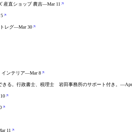
 産直ショップ 農吉
—
Mar 11
 5
ートレグ
—
Mar 30
オ）インテリア
—
Mar 8
できる。行政書士、税理士 岩田事務所のサポート付き。
—
Apr
 10
0
ar 11