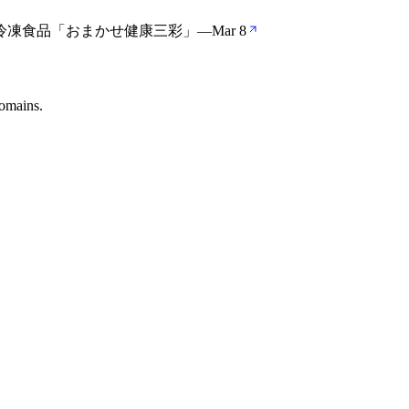
冷凍食品「おまかせ健康三彩」
—
Mar 8
omains.