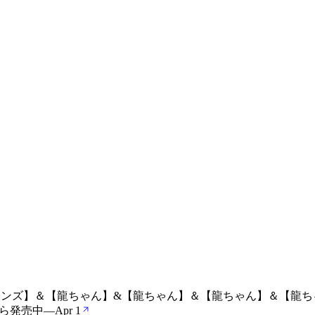
色のジーンズ】＆【龍ちゃん】&【龍ちゃん】＆【龍ちゃん】＆【
から発売中
—
Apr 1