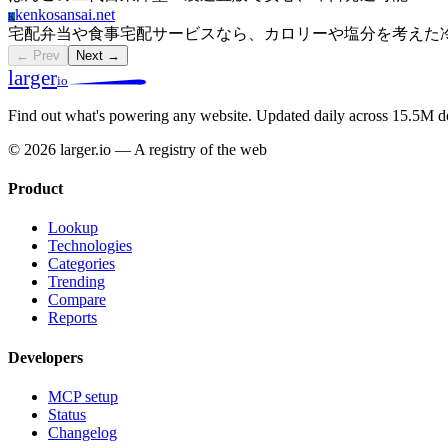
kenkosansai.net
K
宅配弁当や食事宅配サービスなら、カロリーや塩分を考えた
← Prev
Next →
larger
io
Find out what's powering any website.
Updated daily across 15.5M d
© 2026 larger.io — A registry of the web
Product
Lookup
Technologies
Categories
Trending
Compare
Reports
Developers
MCP setup
Status
Changelog