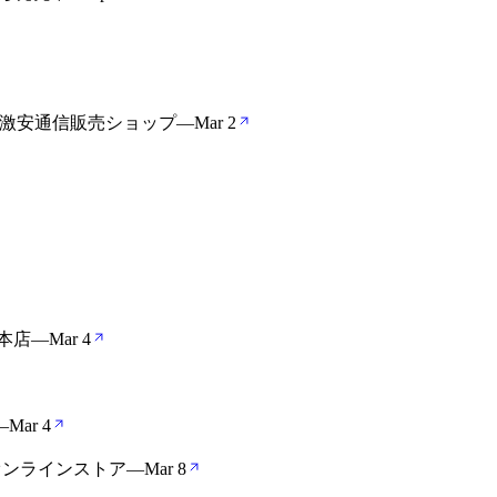
の激安通信販売ショップ
—
Mar 2
本店
—
Mar 4
—
Mar 4
式オンラインストア
—
Mar 8