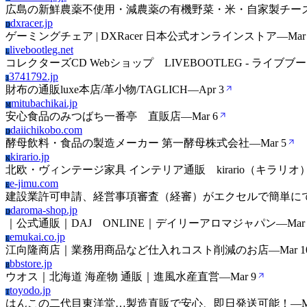
広島の新鮮農薬不使用・減農薬の有機野菜・米・自家製チーズ
dxracer.jp
D
ゲーミングチェア | DXRacer 日本公式オンラインストア
—
Mar
livebootleg.net
L
コレクターズCD Webショップ LIVEBOOTLEG - ライブブ
3741792.jp
3
財布の通販luxe本店/革小物/TAGLICH
—
Apr 3
mitubachikai.jp
M
安心食品のみつばち一番亭 直販店
—
Mar 6
daiichikobo.com
D
酵母飲料・食品の製造メーカー 第一酵母株式会社
—
Mar 5
kirario.jp
K
北欧・ヴィンテージ家具 インテリア通販 kirario（キラリ
e-jimu.com
E
建設業許可申請、経営事項審査（経審）がエクセルで簡単に
daroma-shop.jp
D
｜公式通販｜DAJ ONLINE｜デイリーアロマジャパン
—
Mar
emukai.co.jp
E
江向隆商店｜業務用商品など仕入れコスト削減のお店
—
Mar 1
bbstore.jp
B
ウオス｜北海道 海産物 通販｜進風水産直営
—
Mar 9
toyodo.jp
T
はんこの二代目東洋堂…製造直販で安心、即日発送可能！
—
M