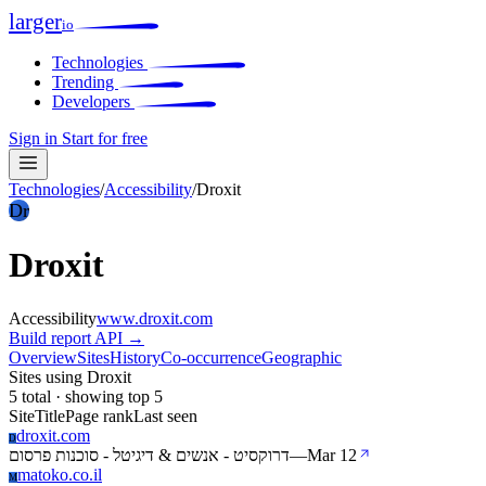
larger
io
Technologies
Trending
Developers
Sign in
Start for free
Technologies
/
Accessibility
/
Droxit
Dr
Droxit
Accessibility
www.droxit.com
Build report
API →
Overview
Sites
History
Co-occurrence
Geographic
Sites using Droxit
5 total · showing top 5
Site
Title
Page rank
Last seen
droxit.com
D
דרוקסיט - אנשים & דיגיטל - סוכנות פרסום
—
Mar 12
matoko.co.il
M