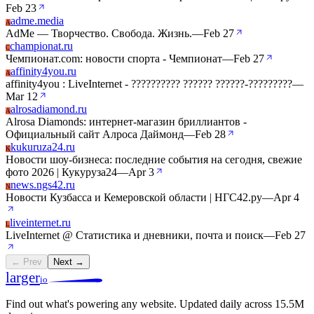
Feb 23
adme.media
A
AdMe — Творчество. Свобода. Жизнь.
—
Feb 27
championat.ru
C
Чемпионат.com: новости спорта - Чемпионат
—
Feb 27
affinity4you.ru
A
affinity4you : LiveInternet - ?????????? ?????? ??????-?????????
—
Mar 12
alrosadiamond.ru
A
Alrosa Diamonds: интернет-магазин бриллиантов -
Официальный сайт Алроса Даймонд
—
Feb 28
kukuruza24.ru
K
Новости шоу-бизнеса: последние события на сегодня, свежие
фото 2026 | Кукуруза24
—
Apr 3
news.ngs42.ru
N
Новости Кузбасса и Кемеровской области | НГС42.ру
—
Apr 4
liveinternet.ru
L
LiveInternet @ Статистика и дневники, почта и поиск
—
Feb 27
← Prev
Next →
larger
io
Find out what's powering any website.
Updated daily across 15.5M