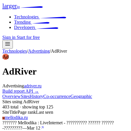
larger
io
Technologies
Trending
Developers
Sign in
Start for free
Technologies
/
Advertising
/
AdRiver
Ad
AdRiver
Advertising
adriver.ru
Build report
API →
Overview
Sites
History
Co-occurrence
Geographic
Sites using AdRiver
403 total · showing top 125
Site
Title
Page rank
Last seen
mellodika.ru
M
??????? Mellodika : LiveInternet - ?????????? ?????? ??????
-?????????
—
Mar 12