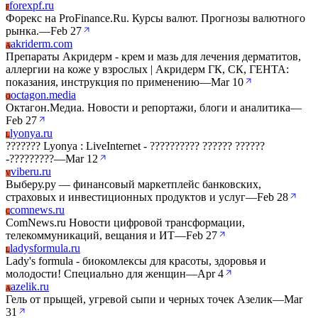
forexpf.ru
F
Форекс на ProFinance.Ru. Курсы валют. Прогнозы валютного
рынка.
—
Feb 27
akriderm.com
A
Препараты Акридерм - крем и мазь для лечения дерматитов,
аллергии на коже у взрослых | Акридерм ГК, СК, ГЕНТА:
показания, инструкция по применению
—
Mar 10
octagon.media
O
Октагон.Медиа. Новости и репортажи, блоги и аналитика
—
Feb 27
lyonya.ru
L
??????? Lyonya : LiveInternet - ?????????? ?????? ??????
-?????????
—
Mar 12
viberu.ru
V
Выберу.ру — финансовый маркетплейс банковских,
страховых и инвестиционных продуктов и услуг
—
Feb 28
comnews.ru
C
ComNews.ru Новости цифровой трансформации,
телекоммуникаций, вещания и ИТ
—
Feb 27
ladysformula.ru
L
Lady's formula - биокомлексы для красоты, здоровья и
молодости! Специально для женщин
—
Apr 4
azelik.ru
A
Гель от прыщей, угревой сыпи и черных точек Азелик
—
Mar
31