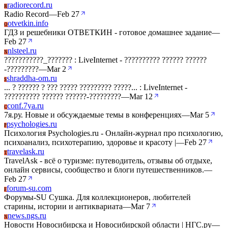
radiorecord.ru
R
Radio Record
—
Feb 27
otvetkin.info
O
ГДЗ и решебники ОТВЕТКИН - готовое домашнее задание
—
Feb 27
nlsteel.ru
N
???????????_??????? : LiveInternet - ?????????? ?????? ??????
-?????????
—
Mar 2
shraddha-om.ru
S
... ? ?????? ? ??? ????? ????????? ?????... : LiveInternet -
?????????? ?????? ??????-?????????
—
Mar 12
conf.7ya.ru
C
7я.ру. Новые и обсуждаемые темы в конференциях
—
Mar 5
psychologies.ru
P
Психология Psychologies.ru - Онлайн-журнал про психологию,
психоанализ, психотерапию, здоровье и красоту |
—
Feb 27
travelask.ru
T
TravelAsk - всё о туризме: путеводитель, отзывы об отдыхе,
онлайн сервисы, сообщество и блоги путешественников.
—
Feb 27
forum-su.com
F
Форумы-SU Сушка. Для коллекционеров, любителей
старины, истории и антиквариата
—
Mar 7
news.ngs.ru
N
Новости Новосибирска и Новосибирской области | НГС.ру
—