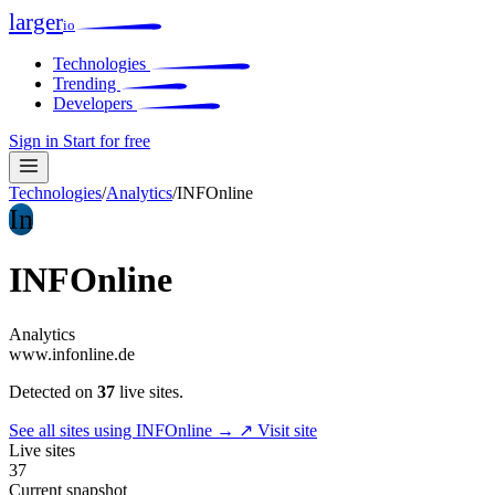
larger
io
Technologies
Trending
Developers
Sign in
Start for free
Technologies
/
Analytics
/
INFOnline
In
INFOnline
Analytics
www.infonline.de
Detected on
37
live sites.
See all sites using INFOnline →
↗ Visit site
Live sites
37
Current snapshot