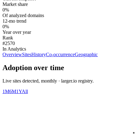
Market share
0%
Of analyzed domains
12-mo trend
0%
Year over year
Rank
#2570
In Analytics
Overview
Sites
History
Co-occurrence
Geographic
Adoption over time
Live sites detected, monthly · larger.io registry.
1M
6M
1Y
All