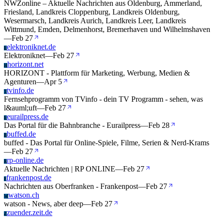
NWZonline – Aktuelle Nachrichten aus Oldenburg, Ammerland,
Friesland, Landkreis Cloppenburg, Landkreis Oldenburg,
Wesermarsch, Landkreis Aurich, Landkreis Leer, Landkreis
Wittmund, Emden, Delmenhorst, Bremerhaven und Wilhelmshaven
—
Feb 27
elektroniknet.de
E
Elektroniknet
—
Feb 27
horizont.net
H
HORIZONT - Plattform für Marketing, Werbung, Medien &
Agenturen
—
Apr 5
tvinfo.de
T
Fernsehprogramm von TVinfo - dein TV Programm - sehen, was
l&auml;uft
—
Feb 27
eurailpress.de
E
Das Portal für die Bahnbranche - Eurailpress
—
Feb 28
buffed.de
B
buffed - Das Portal für Online-Spiele, Filme, Serien & Nerd-Krams
—
Feb 27
rp-online.de
R
Aktuelle Nachrichten | RP ONLINE
—
Feb 27
frankenpost.de
F
Nachrichten aus Oberfranken - Frankenpost
—
Feb 27
watson.ch
W
watson - News, aber deep
—
Feb 27
zuender.zeit.de
Z