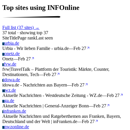
Top sites using INFOnline
Full list (37 sites) →
37 total · showing top 37
Site
Title
Page rank
Last seen
urbia.de
U
Urbia - Wir lieben Familie - urbia.de
—
Feb 27
onetz.de
O
Onetz
—
Feb 27
fvw.de
F
fvw|TravelTalk – Plattform der Touristik: Märkte, Counter,
Destinationen, Tech
—
Feb 27
idowa.de
I
idowa.de - Nachrichten aus Bayern
—
Feb 27
wz.de
W
Aktuelle Nachrichten - Westdeutsche Zeitung - WZ.de
—
Feb 27
ga.de
G
Aktuelle Nachrichten | General-Anzeiger Bonn
—
Feb 27
infranken.de
I
Aktuelle Nachrichten und Ratgeberthemen aus Franken, Bayern,
Deutschland und der Welt | inFranken.de
—
Feb 27
nwzonline.de
N