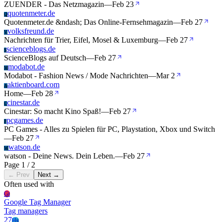
ZUENDER - Das Netzmagazin
—
Feb 23
quotenmeter.de
Q
Quotenmeter.de &ndash; Das Online-Fernsehmagazin
—
Feb 27
volksfreund.de
V
Nachrichten für Trier, Eifel, Mosel & Luxemburg
—
Feb 27
scienceblogs.de
S
ScienceBlogs auf Deutsch
—
Feb 27
modabot.de
M
Modabot - Fashion News / Mode Nachrichten
—
Mar 2
aktienboard.com
A
Home
—
Feb 28
cinestar.de
C
Cinestar: So macht Kino Spaß!
—
Feb 27
pcgames.de
P
PC Games - Alles zu Spielen für PC, Playstation, Xbox und Switch
—
Feb 27
watson.de
W
watson - Deine News. Dein Leben.
—
Feb 27
Page 1 / 2
← Prev
Next →
Often used with
Gt
Google Tag Manager
Tag managers
27
Hs