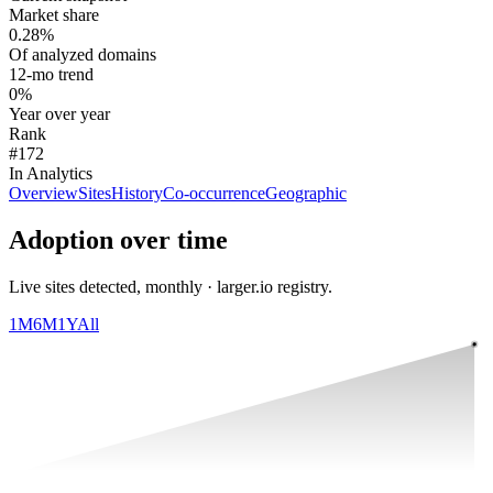
Market share
0.28%
Of analyzed domains
12-mo trend
0%
Year over year
Rank
#172
In Analytics
Overview
Sites
History
Co-occurrence
Geographic
Adoption over time
Live sites detected, monthly · larger.io registry.
1M
6M
1Y
All