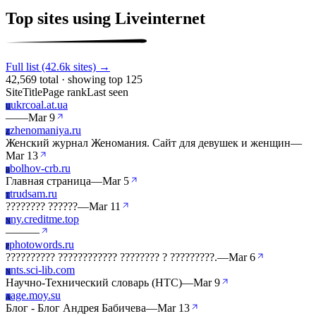
Top sites using Liveinternet
Full list (42.6k sites) →
42,569 total · showing top 125
Site
Title
Page rank
Last seen
ukrcoal.at.ua
U
—
—
Mar 9
zhenomaniya.ru
Z
Женский журнал Женомания. Сайт для девушек и женщин
—
Mar 13
bolhov-crb.ru
B
Главная страница
—
Mar 5
trudsam.ru
T
???????? ??????
—
Mar 11
ny.creditme.top
N
—
—
—
photowords.ru
P
?????????? ???????????? ???????? ? ?????????.
—
Mar 6
nts.sci-lib.com
N
Научно-Технический словарь (НТС)
—
Mar 9
age.moy.su
A
Блог - Блог Андрея Бабичева
—
Mar 13