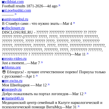
wildstat.com
W
Football results 1871-2026
—
4d ago
nl.poebushki.com
N
—
—
—
samivstambul.ru
S
В Стамбул сами - что нужно знать
—
Mar 4
edisclosure.ru
E
DISCLOSURE.RU - ??????? ????????? ?????????? ?? ?????
?????? ????? (???????? ?????, ?????, ?????????????? ????????,
?????? ??????, ????? ?????? ?????, ???????, ??????, ??????????
??????, ??????????, ???????, ?????, ??????, ????????????? ???????,
???????????? ???????????, ????????, ?????, ?????????? ????????,
??????????????? ? ????????????? ?????????)
—
Mar 11
prosto-video.ru
P
Just a moment...
—
Mar 7
eblorus.org
E
😎 Еблорусь! - лучшее отечественное порево! Порнуха только
с русскими!
—
Apr 1
my-swiss.ru
M
Моя Швейцария -
—
Mar 12
logopedy.ru
L
Добро пожаловать на портал логопедов
—
Mar 12
vitamed40.ru
V
Медицинский центр семейный в Калуге наркологической и
психологической помощи ВитаМед
—
Mar 31