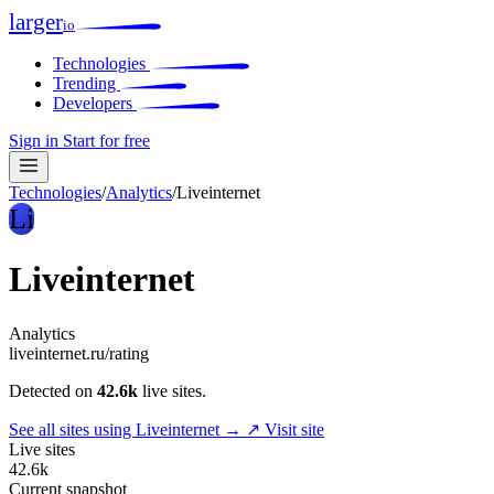
larger
io
Technologies
Trending
Developers
Sign in
Start for free
Technologies
/
Analytics
/
Liveinternet
Li
Liveinternet
Analytics
liveinternet.ru/rating
Detected on
42.6k
live sites.
See all sites using Liveinternet →
↗ Visit site
Live sites
42.6k
Current snapshot