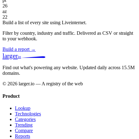
pt
26
az
22
Build a list of every site using Liveinternet.
Filter by country, industry and traffic. Delivered as CSV or straight
to your webhook.
Build a report →
larger
io
Find out what's powering any website.
Updated daily across 15.5M
domains.
© 2026 larger.io — A registry of the web
Product
Lookup
Technologies
Categories
Trending
Compare
Reports