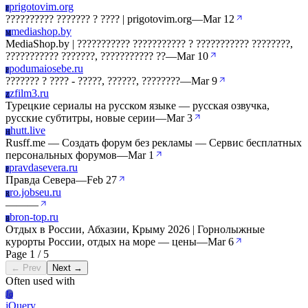
prigotovim.org
P
?????????? ??????? ? ???? | prigotovim.org
—
Mar 12
mediashop.by
M
MediaShop.by | ??????????? ??????????? ? ??????????? ????????,
??????????? ???????, ??????????? ??
—
Mar 10
podumaiosebe.ru
P
??????? ? ???? - ?????, ??????, ????????
—
Mar 9
zfilm3.ru
Z
Турецкие сериалы на русском языке — русская озвучка,
русские субтитры, новые серии
—
Mar 3
hutt.live
H
Rusff.me — Создать форум без рекламы — Сервис бесплатных
персональных форумов
—
Mar 1
pravdasevera.ru
P
Правда Севера
—
Feb 27
ro.jobseu.ru
R
—
—
—
bron-top.ru
B
Отдых в России, Абхазии, Крыму 2026 | Горнолыжные
курорты России, отдых на море — цены
—
Mar 6
Page 1 / 5
← Prev
Next →
Often used with
Jq
jQuery