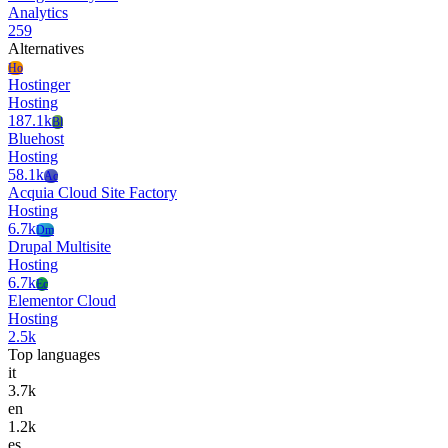
Analytics
259
Alternatives
Ho
Hostinger
Hosting
187.1k
Bl
Bluehost
Hosting
58.1k
Ac
Acquia Cloud Site Factory
Hosting
6.7k
Dm
Drupal Multisite
Hosting
6.7k
Ec
Elementor Cloud
Hosting
2.5k
Top languages
it
3.7k
en
1.2k
es