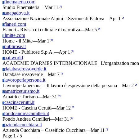
finemateria.com
F
Studio Finemateria
—
Mar 11
anapadova.it
A
Associazione Nazionale Alpini – Sezione di Padova
—
Apr 1
flaneri.com
F
Flanerí - Rivista di cultura e di narrativa
—
Mar 5
ilmitte.com
I
Home - il Mitte
—
Mar 1
publirose.it
P
HOME - Publirose S.p.A.
—
Apr 1
aai.world
A
ACADEMIE D'ARMES INTERNATIONALE | L'organization mondial
databaserossoverde.it
D
Database rossoverde
—
Mar 7
lavoroperlapersona.it
L
Lavoroperlapersona – Il lavoro è espressione della persona
—
Mar 2
amatriceturismo.it
A
Amatrice Turismo
—
Mar 31
cascinacerutti.it
C
HOME - Cascina Cerutti
—
Mar 12
fondoandreacamilleri.it
F
Fondo Andrea Camilleri
—
Mar 31
aziendacucchiara.it
A
Azienda Cucchiara – Caseificio Cucchiara
—
Mar 11
Page 1 / 5