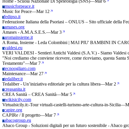
Home - Scuola Nazionale Di Speleologia (SNS)
—
Mar 6
musicforpeace.it
M
Music for Peace
—
Mar 12
fedipso.it
F
Federazione Italiana della Psoriasi – ONLUS – Sito ufficiale della F
amases.org
A
Amases - A.M.A.S.E.S.
—
Mar 3
aromainsieme.it
A
A Roma, Insieme - Leda Colombini | MAI PIU' BAMBINI IN CA
valdesi.eu
V
VERI VALDESI - Sentieri Antichi Valdesi (S.A.V.) - Siamo Valdesi che
"Noi crediamo che conviene ricevere, come riceviamo, questa Santa Scri
Testamento"
—
Mar 7
tecnoogliaro.com
T
Maintenance
—
Mar 27
tedaliber.it
T
Tedaliber - Un’iniziativa editoriale per la cultura libera
—
Mar 2
creasanita.it
C
CREA Sanità – CREA Sanità
—
Mar 5
wikisicily.com
W
Virtualsicily.it:-Tour virtuali-castelli-turismo-arte-cultura-in-Sicilia
—
M
capire.org
C
CAPIRe / Il progetto
—
Mar 7
abacogroup.eu
A
Abaco Group - Soluzioni digitali per un futuro sostenibile - Abaco gr