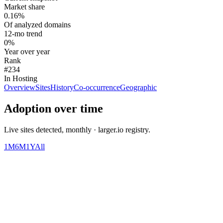
Market share
0.16%
Of analyzed domains
12-mo trend
0%
Year over year
Rank
#234
In Hosting
Overview
Sites
History
Co-occurrence
Geographic
Adoption over time
Live sites detected, monthly · larger.io registry.
1M
6M
1Y
All