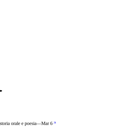
toria orale e poesia
—
Mar 6