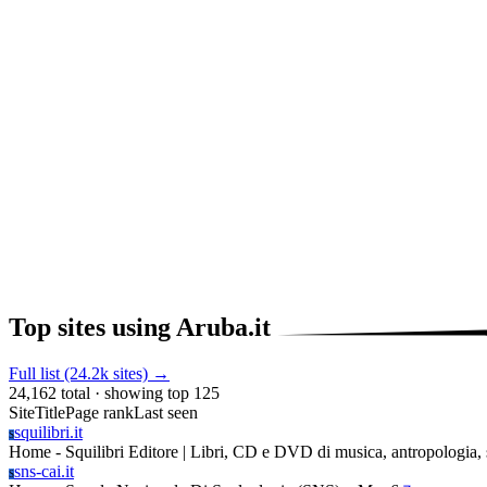
Top sites using Aruba.it
Full list (24.2k sites) →
24,162 total · showing top 125
Site
Title
Page rank
Last seen
squilibri.it
S
Home - Squilibri Editore | Libri, CD e DVD di musica, antropologia, s
sns-cai.it
S