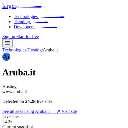
larger
io
Technologies
Trending
Developers
Sign in
Start for free
Technologies
/
Hosting
/
Aruba.it
Ar
Aruba.it
Hosting
www.aruba.it
Detected on
24.2k
live sites.
See all sites using Aruba.it →
↗ Visit site
Live sites
24.2k
Current snapshot