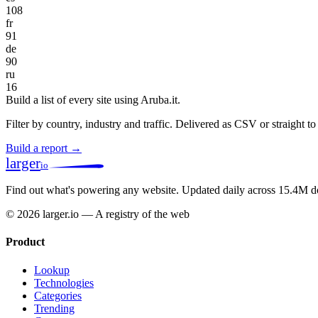
108
fr
91
de
90
ru
16
Build a list of every site using Aruba.it.
Filter by country, industry and traffic. Delivered as CSV or straight 
Build a report →
larger
io
Find out what's powering any website.
Updated daily across 15.4M d
© 2026 larger.io — A registry of the web
Product
Lookup
Technologies
Categories
Trending