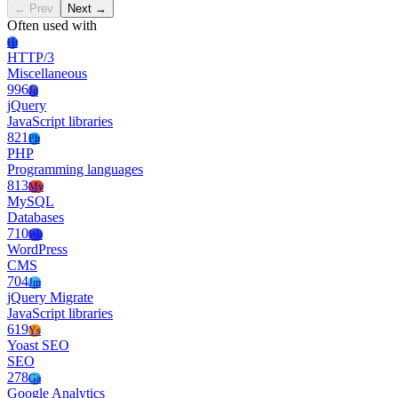
← Prev
Next →
Often used with
Ht
HTTP/3
Miscellaneous
996
Jq
jQuery
JavaScript libraries
821
Ph
PHP
Programming languages
813
My
MySQL
Databases
710
Wo
WordPress
CMS
704
Jm
jQuery Migrate
JavaScript libraries
619
Ys
Yoast SEO
SEO
278
Ga
Google Analytics