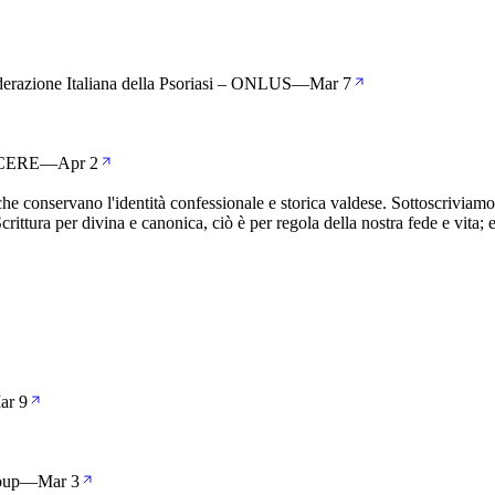
ederazione Italiana della Psoriasi – ONLUS
—
Mar 7
RCERE
—
Apr 2
 conservano l'identità confessionale e storica valdese. Sottoscriviamo
ttura per divina e canonica, ciò è per regola della nostra fede e vita;
ar 9
oup
—
Mar 3