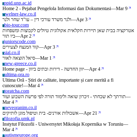
ppid.unp.ac.id
P
Home 2 - Pejabat Pengelola Informasi dan Dokumentasi
—
Mar 9
welner-law.co.il
W
ולנר משרד עורכי דין – עו"ד שחר ולנר
—
Apr 3
bio-tour.com
B
אטרקציה בבית שאן תיירות חקלאית אקולוגית טיולים לקבוצות ומשפחות
ביו תור
—
Apr 2
juniorscode.com
J
קוד המנצח לצעירים
—
Apr 3
sial.co.il
S
סיאל הוצאה לאור
—
Mar 1
new-greece.co.il
N
Home page - יוון החדשה - דירות ובתים ביוון
—
Apr 4
ultima-ora.ro
U
Ultima Oră - Știri de calitate, importante și care merită a fi
cunoscute!
—
Mar 4
toratcha.com
T
תורתך לא שכחתי - זיכרון שואה ולימוד תורה לפי פרשת השבוע ועוד
—
Mar 4
neveoranim.co.il
N
אשכולות אורנים- בית וטיפול מוגן לותיקים
—
Apr 21
filozofia.umk.pl
F
Instytut Filozofii - Uniwersytet Mikołaja Kopernika w Toruniu
—
Mar 4
autismeurope.org
A