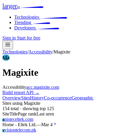
larger
io
Technologies
Trending
Developers
Sign in
Start for free
Technologies
/
Accessibility
/
Magixite
Ma
Magixite
Accessibility
acc.magixite.com
Build report
API →
Overview
Sites
History
Co-occurrence
Geographic
Sites using Magixite
154 total · showing top 125
Site
Title
Page rank
Last seen
nisteceltek.com
N
Home - Eltek Ltd.
—
Mar 4
visiontelecom.pk
V