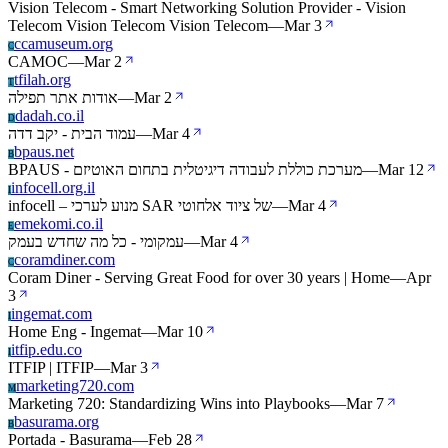
Vision Telecom - Smart Networking Solution Provider - Vision
Telecom Vision Telecom Vision Telecom
—
Mar 3
ccamuseum.org
C
CAMOC
—
Mar 2
tfilah.org
T
אודות אתר תפילה
—
Mar 2
dadah.co.il
D
עמוד הבית - יקב דדה
—
Mar 4
bpaus.net
B
BPAUS - מערכת כוללת לעבודה דיגיטלית בתחום האוטיזם
—
Mar 12
infocell.org.il
I
infocell – מנוע לערכי SAR של ציוד אלחוטי
—
Mar 4
emekomi.co.il
E
עמקומי - כל מה שחדש בעמק
—
Mar 4
coramdiner.com
C
Coram Diner - Serving Great Food for over 30 years | Home
—
Apr
3
ingemat.com
I
Home Eng - Ingemat
—
Mar 10
itfip.edu.co
I
ITFIP | ITFIP
—
Mar 3
marketing720.com
M
Marketing 720: Standardizing Wins into Playbooks
—
Mar 7
basurama.org
B
Portada - Basurama
—
Feb 28