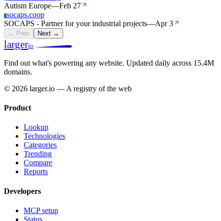
Autism Europe
—
Feb 27
socaps.coop
S
SOCAPS - Partner for your industrial projects
—
Apr 3
← Prev
Next →
larger
io
Find out what's powering any website.
Updated daily across 15.4M
domains.
© 2026 larger.io — A registry of the web
Product
Lookup
Technologies
Categories
Trending
Compare
Reports
Developers
MCP setup
Status