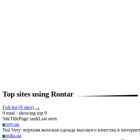
Top sites using Rontar
Full list (9 sites) →
9 total · showing top 9
Site
Title
Page rank
Last seen
very.ua
V
Nui Very: верхняя женская одежда высокого качества в интерне
oniks.ua
O