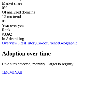
Market share
0%
Of analyzed domains
12-mo trend
0%
Year over year
Rank
#3392
In Advertising
Overview
Sites
History
Co-occurrence
Geographic
Adoption over time
Live sites detected, monthly · larger.io registry.
1M
6M
1Y
All