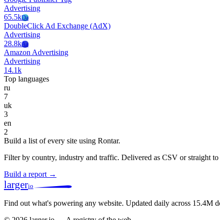
Advertising
65.5k
Da
DoubleClick Ad Exchange (AdX)
Advertising
28.8k
Aa
Amazon Advertising
Advertising
14.1k
Top languages
ru
7
uk
3
en
2
Build a list of every site using Rontar.
Filter by country, industry and traffic. Delivered as CSV or straight 
Build a report →
larger
io
Find out what's powering any website.
Updated daily across 15.4M d
© 2026 larger.io — A registry of the web