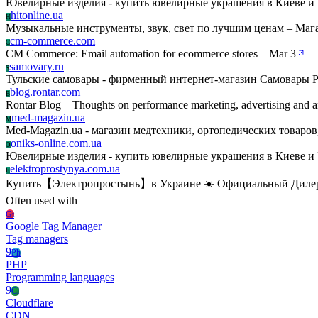
Ювелирные изделия - купить ювелирные украшения в Киеве и 
hitonline.ua
H
Музыкальные инструменты, звук, свет по лучшим ценам – Ма
cm-commerce.com
C
CM Commerce: Email automation for ecommerce stores
—
Mar 3
samovary.ru
S
Тульские самовары - фирменный интернет-магазин Самовары 
blog.rontar.com
B
Rontar Blog – Thoughts on performance marketing, advertising and a
med-magazin.ua
M
Med-Magazin.ua - магазин медтехники, ортопедических товаров
oniks-online.com.ua
O
Ювелирные изделия - купить ювелирные украшения в Киеве и 
elektroprostynya.com.ua
E
Купить【Электропростынь】в Украине ☀️ Официальный Диле
Often used with
Gt
Google Tag Manager
Tag managers
9
Ph
PHP
Programming languages
9
Cl
Cloudflare
CDN