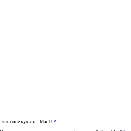
т магазине купить
—
Mar 11