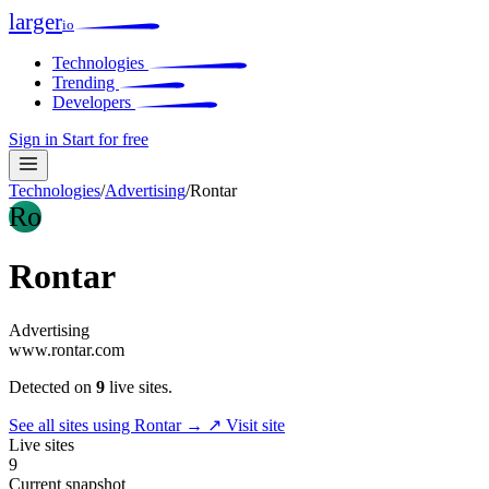
larger
io
Technologies
Trending
Developers
Sign in
Start for free
Technologies
/
Advertising
/
Rontar
Ro
Rontar
Advertising
www.rontar.com
Detected on
9
live sites.
See all sites using Rontar →
↗ Visit site
Live sites
9
Current snapshot