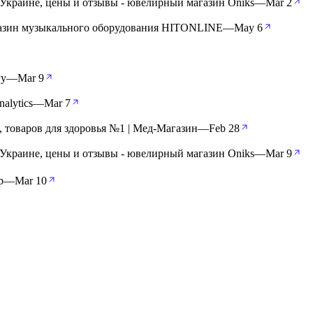
Украине, цены и отзывы - ювелирный магазин Oniks
—
Mar 2
газин музыкального оборудования HITONLINE
—
May 6
Ру
—
Mar 9
nalytics
—
Mar 7
, товаров для здоровья №1 | Мед-Магазин
—
Feb 28
Украине, цены и отзывы - ювелирный магазин Oniks
—
Mar 9
р
—
Mar 10