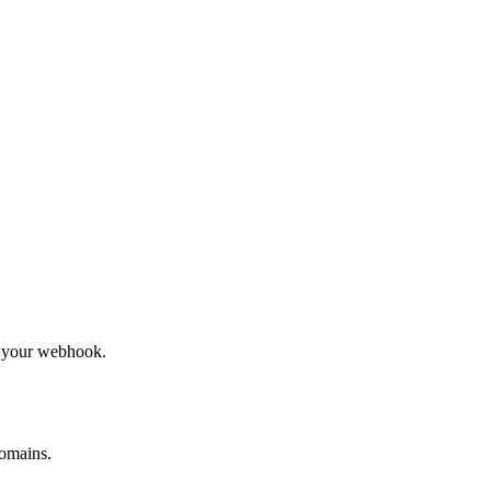
to your webhook.
omains.