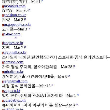
????????Ʈ ???˹?
—
Mar 1
momnuri.com
M
??????
—
Mar 30
godshop.co.kr
G
갓샵
—
Mar 2
m.gopeople.co.kr
M
고피플
—
Mar 3
h-in-c.com
H
—
—
—
jacques.co.kr
J
쟈크
—
Mar 7
sovomall.co.kr
S
스타일에 더해진 편안함 SOVO | 소보제화 공식 온라인스토어
hamsoa.com
H
가족 평생 주치의, 함소아한의원
—
Mar 28
mholic.co.kr
M
개인회생대출 개인회생자대출
—
Mar 8
sejungmall.com
S
세정 공식 온라인몰
—
Mar 13
voga.co.kr
V
발이 편한 수제화 VOGA l 보가제화
—
Mar 1
qurebaby.com
Q
큐어베이비, 아이 피부의 바른 성장
—
Apr 4
gl1988.co.kr