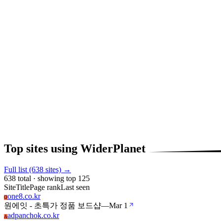
Top sites using WiderPlanet
Full list (638 sites) →
638 total · showing top 125
Site
Title
Page rank
Last seen
one8.co.kr
O
원에잇 - 초특가 정품 보드샵
—
Mar 1
adpanchok.co.kr
A