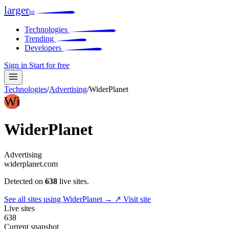
larger
io
Technologies
Trending
Developers
Sign in
Start for free
Technologies
/
Advertising
/
WiderPlanet
Wi
WiderPlanet
Advertising
widerplanet.com
Detected on
638
live sites.
See all sites using WiderPlanet →
↗ Visit site
Live sites
638
Current snapshot