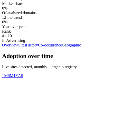
Market share
0%
Of analyzed domains
12-mo trend
0%
Year over year
Rank
#1110
In Advertising
Overview
Sites
History
Co-occurrence
Geographic
Adoption over time
Live sites detected, monthly · larger.io registry.
1M
6M
1Y
All