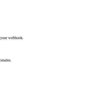
to your webhook.
omains.