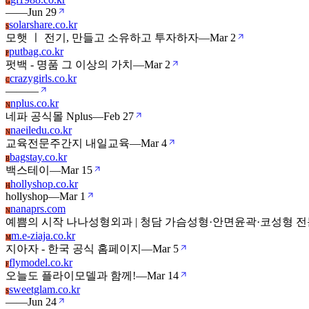
G
—
—
Jun 29
solarshare.co.kr
S
모햇 ㅣ 전기, 만들고 소유하고 투자하자
—
Mar 2
putbag.co.kr
P
펏백 - 명품 그 이상의 가치
—
Mar 2
crazygirls.co.kr
C
—
—
—
nplus.co.kr
N
네파 공식몰 Nplus
—
Feb 27
naeiledu.co.kr
N
교육전문주간지 내일교육
—
Mar 4
bagstay.co.kr
B
백스테이
—
Mar 15
hollyshop.co.kr
H
hollyshop
—
Mar 1
nanaprs.com
N
예쁨의 시작 나나성형외과 | 청담 가슴성형·안면윤곽·코성형 전문
m.e-ziaja.co.kr
M
지아자 - 한국 공식 홈페이지
—
Mar 5
flymodel.co.kr
F
오늘도 플라이모델과 함께!
—
Mar 14
sweetglam.co.kr
S
—
—
Jun 24