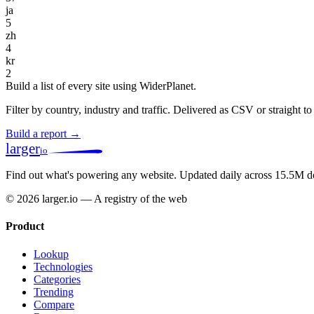
ja
5
zh
4
kr
2
Build a list of every site using WiderPlanet.
Filter by country, industry and traffic. Delivered as CSV or straight 
Build a report →
larger
io
Find out what's powering any website.
Updated daily across 15.5M d
© 2026 larger.io — A registry of the web
Product
Lookup
Technologies
Categories
Trending
Compare