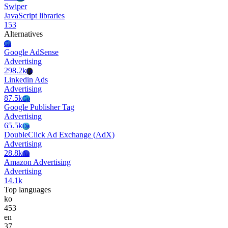
Swiper
JavaScript libraries
153
Alternatives
Ga
Google AdSense
Advertising
298.2k
La
Linkedin Ads
Advertising
87.5k
Gp
Google Publisher Tag
Advertising
65.5k
Da
DoubleClick Ad Exchange (AdX)
Advertising
28.8k
Aa
Amazon Advertising
Advertising
14.1k
Top languages
ko
453
en
37