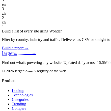
en
3
zh
2
ch
1
Build a list of every site using Wonder.
Filter by country, industry and traffic. Delivered as CSV or straight 
Build a report →
larger
io
Find out what's powering any website.
Updated daily across 15.5M d
© 2026 larger.io — A registry of the web
Product
Lookup
Technologies
Categories
Trending
Compare