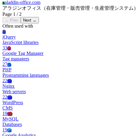
aladdin-office.com
A
アラジンオフィス（在庫管理・販売管理・生産管理システム
Page 1 / 2
← Prev
Next →
Often used with
Jq
jQuery
JavaScript libraries
33
Gt
Google Tag Manager
Tag managers
27
Ph
PHP
Programming languages
22
Ng
Nginx
Web servers
22
Wo
WordPress
CMS
19
My
MySQL
Databases
19
Ga
Google Analytics