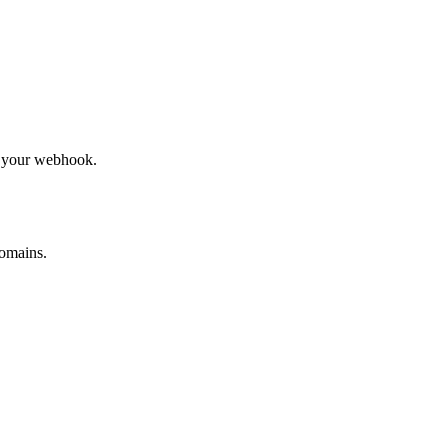
to your webhook.
omains.