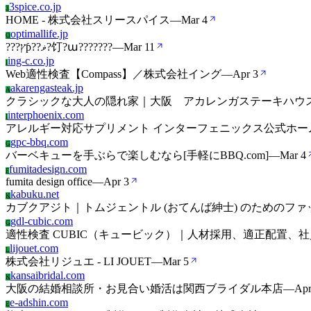
3spice.co.jp
3
HOME - 株式会社スリースパイス
—
Mar 4
optimallife.jp
O
???ץƥ??ޥ?饤?ա???????
—
Mar 11
ing-c.co.jp
I
Web適性検査【Compass】／株式会社イング
—
Apr 3
akarengasteak.jp
A
クラシックな大人の隠れ家｜大阪 アカレンガステーキハウス｜AKA
interphoenix.com
I
アレルギー対応サプリメント インターフェニックス公式ホー
gpc-bbq.com
G
バーベキューを手ぶらで楽しむなら[手軽にBBQ.com]
—
Mar 4
fumitadesign.com
F
fumita design office
—
Apr 3
kabuku.net
K
カブクアジト｜トムジェントル (おてんば紳士) のためのフ
gdl-cubic.com
G
適性検査 CUBIC（キュービック）｜人材採用、適正配置、
lijouet.com
L
株式会社リジュエ - LI JOUET
—
Mar 5
kansaibridal.com
K
大阪の結婚相談所・お見合い婚活は関西ブライダル本店
—
Apr
e-adshin.com
E