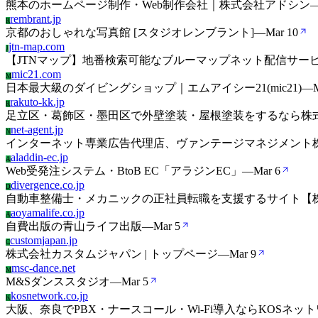
熊本のホームページ制作・Web制作会社｜株式会社アドシン
rembrant.jp
R
京都のおしゃれな写真館 [スタジオレンブラント]
—
Mar 10
jtn-map.com
J
【JTNマップ】地番検索可能なブルーマップネット配信サー
mic21.com
M
日本最大級のダイビングショップ｜エムアイシー21(mic21)
—
rakuto-kk.jp
R
足立区・葛飾区・墨田区で外壁塗装・屋根塗装をするなら株
net-agent.jp
N
インターネット専業広告代理店、ヴァンテージマネジメント
aladdin-ec.jp
A
Web受発注システム・BtoB EC「アラジンEC」
—
Mar 6
divergence.co.jp
D
自動車整備士・メカニックの正社員転職を支援するサイト【
aoyamalife.co.jp
A
自費出版の青山ライフ出版
—
Mar 5
customjapan.jp
C
株式会社カスタムジャパン | トップページ
—
Mar 9
msc-dance.net
M
M&Sダンススタジオ
—
Mar 5
kosnetwork.co.jp
K
大阪、奈良でPBX・ナースコール・Wi-Fi導入ならKOSネット