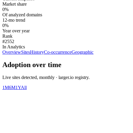
Market share
0%
Of analyzed domains
12-mo trend
0%
Year over year
Rank
#2552
In Analytics
Overview
Sites
History
Co-occurrence
Geographic
Adoption over time
Live sites detected, monthly · larger.io registry.
1M
6M
1Y
All