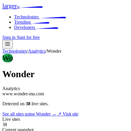
larger
io
Technologies
Trending
Developers
Sign in
Start for free
Technologies
/
Analytics
/
Wonder
Wo
Wonder
Analytics
www.wonder-ma.com
Detected on
38
live sites.
See all sites using Wonder →
↗ Visit site
Live sites
38
Current snapshot