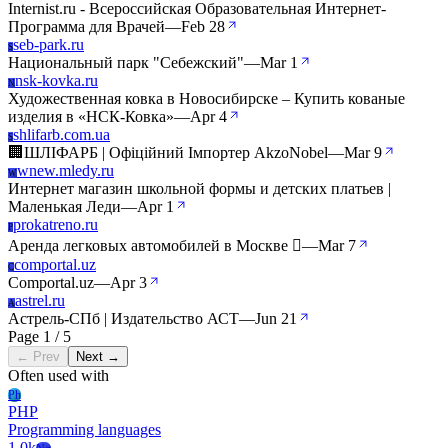
Internist.ru - Всероссийская Образовательная Интернет-
Программа для Врачей
—
Feb 28
seb-park.ru
S
Национальный парк "Себежский"
—
Mar 1
nsk-kovka.ru
N
Художественная ковка в Новосибирске – Купить кованые
изделия в «НСК-Ковка»
—
Apr 4
shlifarb.com.ua
S
🏢ШЛІФАРБ | Офіційний Імпортер AkzoNobel
—
Mar 9
wnew.mledy.ru
W
Интернет магазин школьной формы и детских платьев |
Маленькая Леди
—
Apr 1
prokatreno.ru
P
Аренда легковых автомобилей в Москве 
—
Mar 7
comportal.uz
C
Comportal.uz
—
Apr 3
astrel.ru
A
Астрель-СПб | Издательство АСТ
—
Jun 21
Page 1 / 5
← Prev
Next →
Often used with
Ph
PHP
Programming languages
1.0k