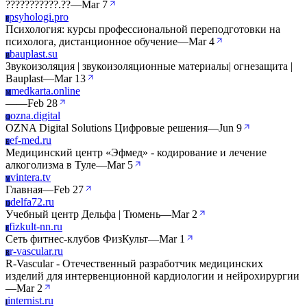
???????????.??
—
Mar 7
psyhologi.pro
P
Психология: курсы профессиональной переподготовки на
психолога, дистанционное обучение
—
Mar 4
bauplast.su
B
Звукоизоляция | звукоизоляционные материалы| огнезащита |
Bauplast
—
Mar 13
medkarta.online
M
—
—
Feb 28
ozna.digital
O
OZNA Digital Solutions Цифровые решения
—
Jun 9
ef-med.ru
E
Медицинский центр «Эфмед» - кодирование и лечение
алкоголизма в Туле
—
Mar 5
vintera.tv
V
Главная
—
Feb 27
delfa72.ru
D
Учебный центр Дельфа | Тюмень
—
Mar 2
fizkult-nn.ru
F
Сеть фитнес-клубов ФизКульт
—
Mar 1
r-vascular.ru
R
R-Vascular - Отечественный разработчик медицинских
изделий для интервенционной кардиологии и нейрохирургии
—
Mar 2
internist.ru
I