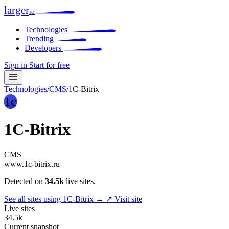
larger
io
Technologies
Trending
Developers
Sign in
Start for free
Technologies
/
CMS
/
1C-Bitrix
1c
1C-Bitrix
CMS
www.1c-bitrix.ru
Detected on
34.5k
live sites.
See all sites using 1C-Bitrix →
↗ Visit site
Live sites
34.5k
Current snapshot