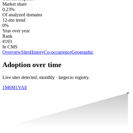
Market share
0.23%
Of analyzed domains
12-mo trend
0%
Year over year
Rank
#193
In CMS
Overview
Sites
History
Co-occurrence
Geographic
Adoption over time
Live sites detected, monthly · larger.io registry.
1M
6M
1Y
All