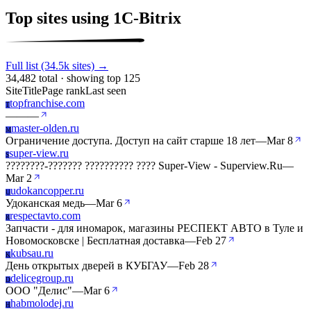
Top sites using 1C-Bitrix
Full list (34.5k sites) →
34,482 total · showing top 125
Site
Title
Page rank
Last seen
topfranchise.com
T
—
—
—
master-olden.ru
M
Ограничение доступа. Доступ на сайт старше 18 лет
—
Mar 8
super-view.ru
S
????????-??????? ?????????? ???? Super-View - Superview.Ru
—
Mar 2
udokancopper.ru
U
Удоканская медь
—
Mar 6
respectavto.com
R
Запчасти - для иномарок, магазины РЕСПЕКТ АВТО в Туле и
Новомосковске | Бесплатная доставка
—
Feb 27
kubsau.ru
K
День открытых дверей в КУБГАУ
—
Feb 28
delicegroup.ru
D
ООО "Делис"
—
Mar 6
habmolodej.ru
H