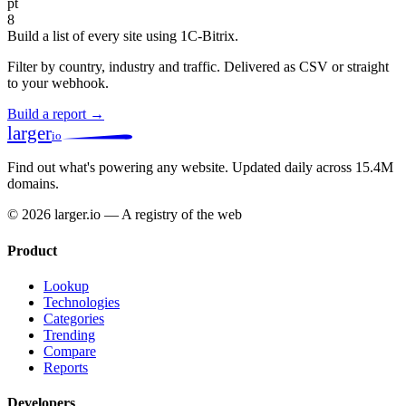
pt
8
Build a list of every site using 1C-Bitrix.
Filter by country, industry and traffic. Delivered as CSV or straight
to your webhook.
Build a report →
larger
io
Find out what's powering any website.
Updated daily across 15.4M
domains.
© 2026 larger.io — A registry of the web
Product
Lookup
Technologies
Categories
Trending
Compare
Reports
Developers